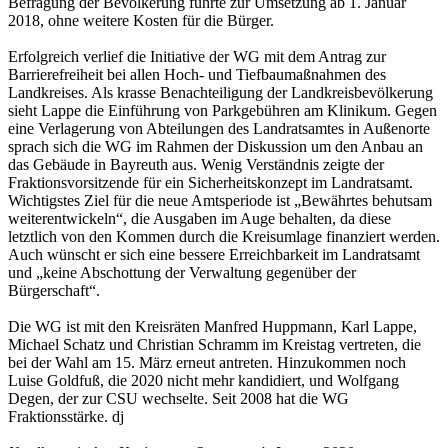
Befragung der Bevölkerung führte zur Umsetzung ab 1. Januar
2018, ohne weitere Kosten für die Bürger.
Erfolgreich verlief die Initiative der WG mit dem Antrag zur
Barrierefreiheit bei allen Hoch- und Tiefbaumaßnahmen des
Landkreises. Als krasse Benachteiligung der Landkreisbevölkerung
sieht Lappe die Einführung von Parkgebühren am Klinikum. Gegen
eine Verlagerung von Abteilungen des Landratsamtes in Außenorte
sprach sich die WG im Rahmen der Diskussion um den Anbau an
das Gebäude in Bayreuth aus. Wenig Verständnis zeigte der
Fraktionsvorsitzende für ein Sicherheitskonzept im Landratsamt.
Wichtigstes Ziel für die neue Amtsperiode ist „Bewährtes behutsam
weiterentwickeln“, die Ausgaben im Auge behalten, da diese
letztlich von den Kommen durch die Kreisumlage finanziert werden.
Auch wünscht er sich eine bessere Erreichbarkeit im Landratsamt
und „keine Abschottung der Verwaltung gegenüber der
Bürgerschaft“.
Die WG ist mit den Kreisräten Manfred Huppmann, Karl Lappe,
Michael Schatz und Christian Schramm im Kreistag vertreten, die
bei der Wahl am 15. März erneut antreten. Hinzukommen noch
Luise Goldfuß, die 2020 nicht mehr kandidiert, und Wolfgang
Degen, der zur CSU wechselte. Seit 2008 hat die WG
Fraktionsstärke. dj