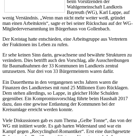
beim Vorsitzenden der
Wahlgemeinschaft Landkreis
Bayreuth (WG), Karl Lappe, auf
wenig Verständnis. „Wenn man nicht mehr weiter weiß, gründet
man einen Arbeitskreis“, sagte er bei seiner Rückschau auf der WG-
Mitgliederversammlung im Bürgerhaus von Gollenbach.
Der Kreistag hatte entschieden, eine Arbeitsgruppe aus Vertretern
der Fraktionen ins Leben zu rufen.
Er sehe keinen Sinn darin, gewachsene und bewährte Strukturen zu
verändern. Dies betrifft auch den Vorschlag, alle Ausschreibungen
für Baumaßnahmen der 33 Kommunen im Landkreis zentral
umzusetzen. Nur drei von 33 Bürgermeistern waren dafür.
Ein Dauerthema in den vergangenen sechs Jahren waren die
Finanzen des Landkreises mit rund 25 Millionen Euro Rücklagen.
Dem stehen allerdings, so Lappe, in gleicher Höhe Schulden
gegenüber. Ein Kompromissvorschlag führte beim Haushalt 2017
dazu, dass eine gewisse Entlastung der Kommunen bei der
Kreisumlage erreicht werden konnte.
Viele Diskussionen gab es zum Thema „Gelbe Tonne“, das von der
WG mit initiiert wurde. Es gab harten Widerstand und war ein
Kampf gegen „Recyclinghof-Romantiker“. Erst eine durchgesetzte