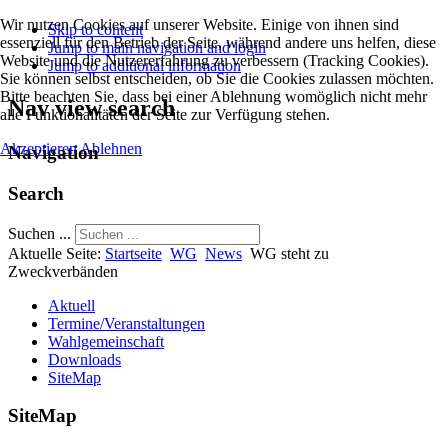
Wir nutzen Cookies auf unserer Website. Einige von ihnen sind
Skip to content
essenziell für den Betrieb der Seite, während andere uns helfen, diese
Jump to main navigation and login
Website und die Nutzererfahrung zu verbessern (Tracking Cookies).
Jump to additional information
Sie können selbst entscheiden, ob Sie die Cookies zulassen möchten.
Bitte beachten Sie, dass bei einer Ablehnung womöglich nicht mehr
Nav view search
alle Funktionalitäten der Seite zur Verfügung stehen.
Akzeptieren
Ablehnen
Navigation
Search
Suchen ...
Aktuelle Seite:
Startseite
WG
News
WG steht zu
Zweckverbänden
Aktuell
Termine/Veranstaltungen
Wahlgemeinschaft
Downloads
SiteMap
SiteMap